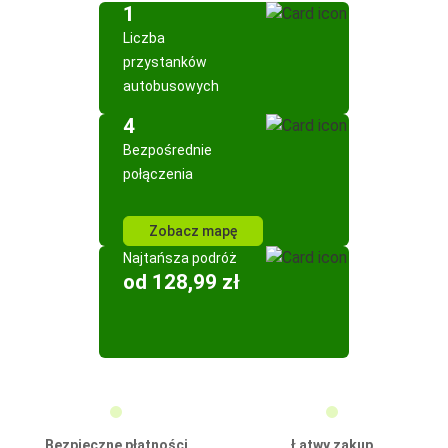
1
Liczba
przystanków
autobusowych
4
Bezpośrednie
połączenia
Zobacz mapę
Najtańsza podróż
od 128,99 zł
Bezpieczne płatności
Łatwy zakup