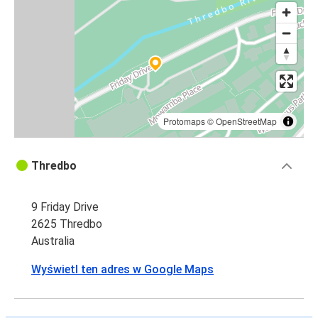
Protomaps
©
OpenStreetMap
Thredbo
9 Friday Drive
2625 Thredbo
Australia
Wyświetl ten adres w Google Maps