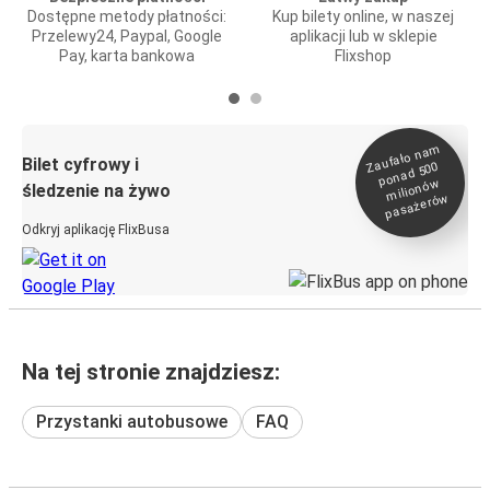
Dostępne metody płatności:
Kup bilety online, w naszej
Przelewy24, Paypal, Google
aplikacji lub w sklepie
Pay, karta bankowa
Flixshop
Zaufało na
m
milionó
pasażeró
Bilet cyfrowy i
ponad 500
w
śledzenie na żywo
w
Odkryj aplikację FlixBusa
Na tej stronie znajdziesz:
Przystanki autobusowe
FAQ