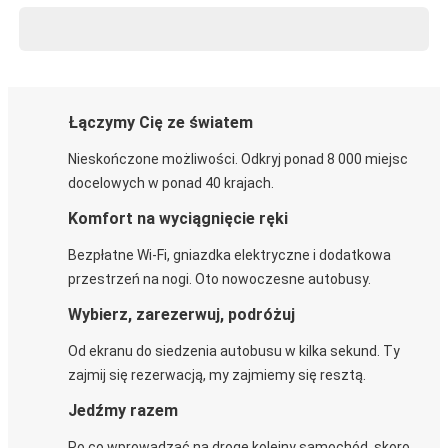
Łączymy Cię ze światem
Nieskończone możliwości. Odkryj ponad 8 000 miejsc
docelowych w ponad 40 krajach.
Komfort na wyciągnięcie ręki
Bezpłatne Wi-Fi, gniazdka elektryczne i dodatkowa
przestrzeń na nogi. Oto nowoczesne autobusy.
Wybierz, zarezerwuj, podróżuj
Od ekranu do siedzenia autobusu w kilka sekund. Ty
zajmij się rezerwacją, my zajmiemy się resztą.
Jedźmy razem
Po co wprowadzać na drogę kolejny samochód, skoro