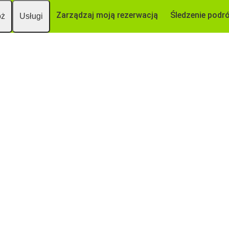
Zarządzaj moją rezerwacją
Śledzenie podr
óż
Usługi