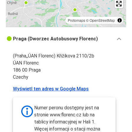
Protomaps
©
OpenStreetMap
Praga (Dworzec Autobusowy Florenc)
(Praha,,ÚAN Florenc) Křižíkova 2110/2b
ÚAN Florenc
186 00 Praga
Czechy
Wyświetl ten adres w Google Maps
Numer peronu dostępny jest na
stronie www.florenc.cz lub na
tablicy informacyjnej w Hali 1.
Więcej informacji o stacji można