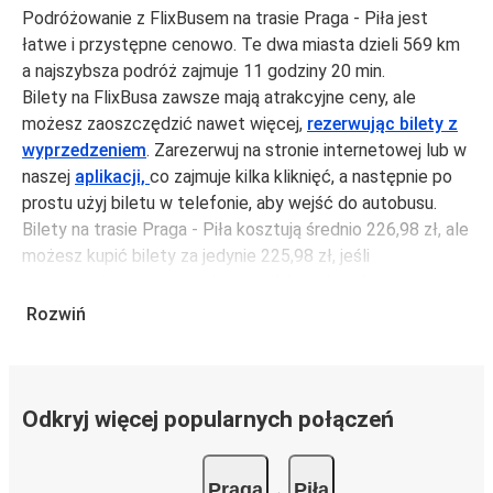
Podróżowanie z FlixBusem na trasie Praga - Piła jest
łatwe i przystępne cenowo. Te dwa miasta dzieli 569 km
a najszybsza podróż zajmuje 11 godziny 20 min.
Bilety na FlixBusa zawsze mają atrakcyjne ceny, ale
możesz zaoszczędzić nawet więcej,
rezerwując bilety z
wyprzedzeniem
. Zarezerwuj na stronie internetowej lub w
naszej
aplikacji,
co zajmuje kilka kliknięć, a następnie po
prostu użyj biletu w telefonie, aby wejść do autobusu.
Bilety na trasie Praga - Piła kosztują średnio 226,98 zł, ale
możesz kupić bilety za jedynie 225,98 zł, jeśli
zarezerwujesz z wyprzedzeniem lub w dni robocze,
unikając weekendów i świąt. Aby podróżować szybko,
Rozwiń
łatwo i zadbać o zmniejszanie śladu węglowego, podróżuj
z FlixBusem.
Podróż na trasie Praga - Piła
Odkryj więcej popularnych połączeń
Trasa Praga - Piła jest łatwa i wygodna z FlixBusem,
dzięki 3 bezpośrednim połączeniom dziennie.
Praga
Piła