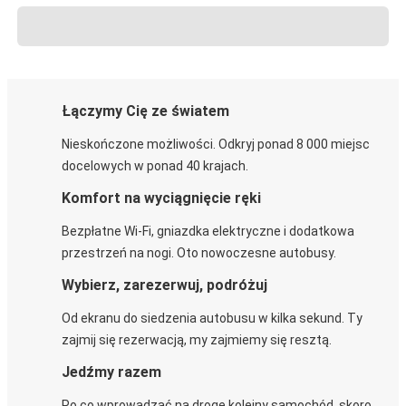
Łączymy Cię ze światem
Nieskończone możliwości. Odkryj ponad 8 000 miejsc
docelowych w ponad 40 krajach.
Komfort na wyciągnięcie ręki
Bezpłatne Wi-Fi, gniazdka elektryczne i dodatkowa
przestrzeń na nogi. Oto nowoczesne autobusy.
Wybierz, zarezerwuj, podróżuj
Od ekranu do siedzenia autobusu w kilka sekund. Ty
zajmij się rezerwacją, my zajmiemy się resztą.
Jedźmy razem
Po co wprowadzać na drogę kolejny samochód, skoro