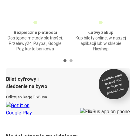
Bezpieczne płatności
Łatwy zakup
Dostępne metody płatności:
Kup bilety online, w naszej
Przelewy24, Paypal, Google
aplikacji lub w sklepie
Pay, karta bankowa
Flixshop
Zaufało na
m
milionó
pasażeró
Bilet cyfrowy i
ponad 500
w
śledzenie na żywo
w
Odkryj aplikację FlixBusa