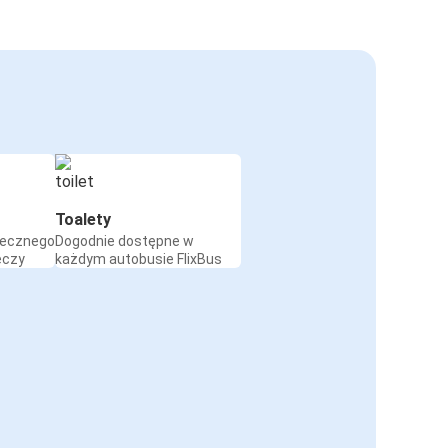
Toalety
iecznego
Dogodnie dostępne w
eczy
każdym autobusie FlixBus