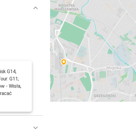
isk G14,
Tour: G11;
ów - Wisła,
wracać