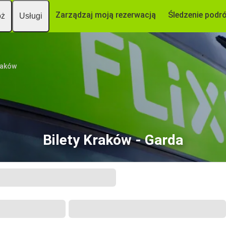
Zarządzaj moją rezerwacją
Śledzenie podr
óż
Usługi
raków
Bilety Kraków - Garda