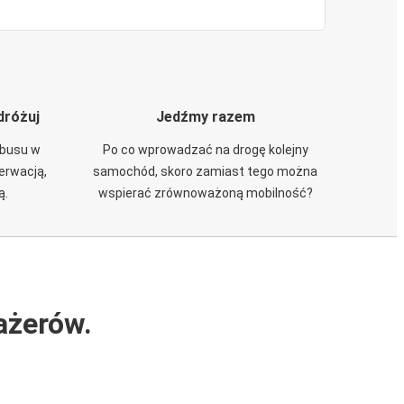
dróżuj
Jedźmy razem
obusu w
Po co wprowadzać na drogę kolejny
zerwacją,
samochód, skoro zamiast tego można
ą.
wspierać zrównoważoną mobilność?
ażerów.