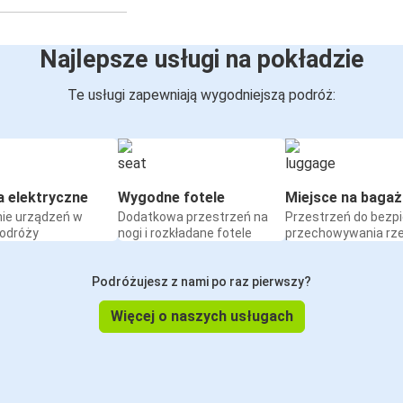
Najlepsze usługi na pokładzie
Te usługi zapewniają wygodniejszą podróż:
a elektryczne
Wygodne fotele
Miejsce na bagaż
ie urządzeń w
Dodatkowa przestrzeń na
Przestrzeń do bezp
podróży
nogi i rozkładane fotele
przechowywania rz
Podróżujesz z nami po raz pierwszy?
Więcej o naszych usługach