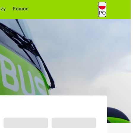
óży
Pomoc
PO