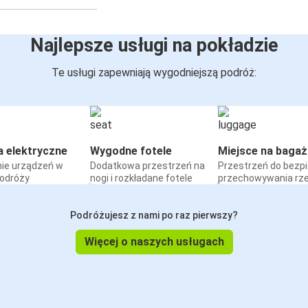
Najlepsze usługi na pokładzie
Te usługi zapewniają wygodniejszą podróż:
a elektryczne
Wygodne fotele
Miejsce na bagaż
ie urządzeń w
Dodatkowa przestrzeń na
Przestrzeń do bezp
podróży
nogi i rozkładane fotele
przechowywania rz
Podróżujesz z nami po raz pierwszy?
Więcej o naszych usługach