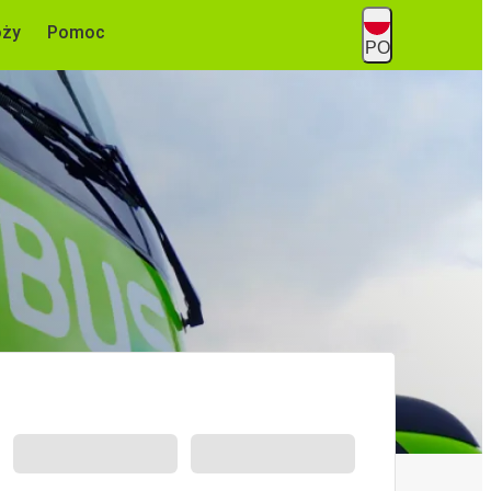
óży
Pomoc
PO