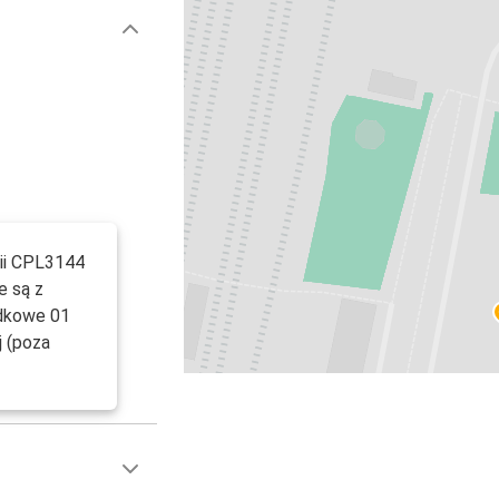
inii CPL3144
e są z
adkowe 01
j (poza