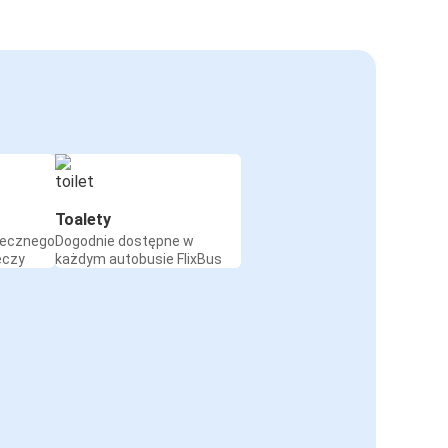
Toalety
iecznego
Dogodnie dostępne w
eczy
każdym autobusie FlixBus