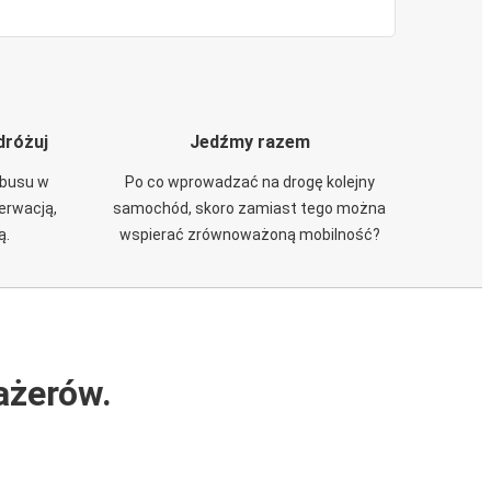
dróżuj
Jedźmy razem
obusu w
Po co wprowadzać na drogę kolejny
zerwacją,
samochód, skoro zamiast tego można
ą.
wspierać zrównoważoną mobilność?
ażerów.