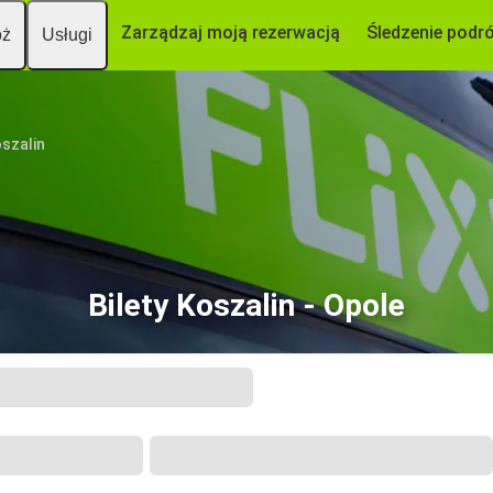
Zarządzaj moją rezerwacją
Śledzenie podr
óż
Usługi
szalin
Bilety Koszalin - Opole