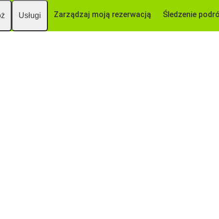
Zarządzaj moją rezerwacją
Śledzenie podr
óż
Usługi