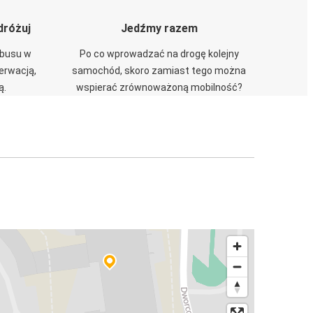
dróżuj
Jedźmy razem
obusu w
Po co wprowadzać na drogę kolejny
zerwacją,
samochód, skoro zamiast tego można
ą.
wspierać zrównoważoną mobilność?