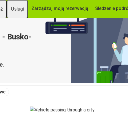
Zarządzaj moją rezerwacją
Śledzenie podr
óż
Usługi
 - Busko-
e.
owe