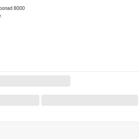
 ponad 8000
.