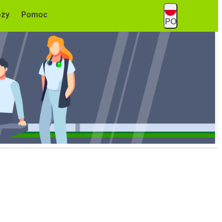
óży
Pomoc
PO