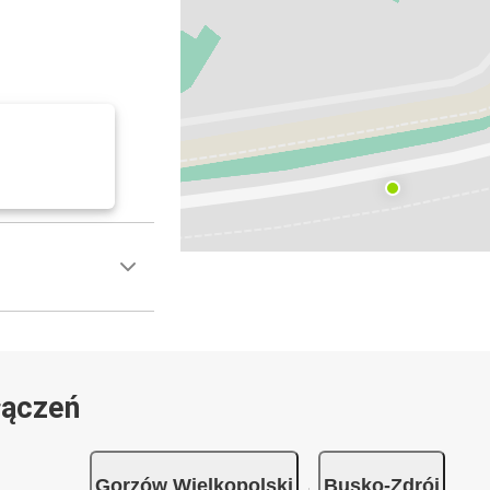
łączeń
Gorzów Wielkopolski
Busko-Zdrój