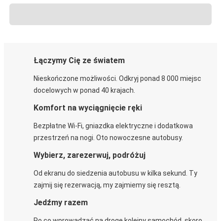
Łączymy Cię ze światem
Nieskończone możliwości. Odkryj ponad 8 000 miejsc
docelowych w ponad 40 krajach.
Komfort na wyciągnięcie ręki
Bezpłatne Wi-Fi, gniazdka elektryczne i dodatkowa
przestrzeń na nogi. Oto nowoczesne autobusy.
Wybierz, zarezerwuj, podróżuj
Od ekranu do siedzenia autobusu w kilka sekund. Ty
zajmij się rezerwacją, my zajmiemy się resztą.
Jedźmy razem
Po co wprowadzać na drogę kolejny samochód, skoro