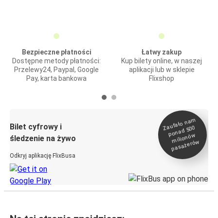
Bezpieczne płatności
Łatwy zakup
Dostępne metody płatności:
Kup bilety online, w naszej
Przelewy24, Paypal, Google
aplikacji lub w sklepie
Pay, karta bankowa
Flixshop
Zaufało na
m
milionó
pasażeró
Bilet cyfrowy i
ponad 500
w
śledzenie na żywo
w
Odkryj aplikację FlixBusa