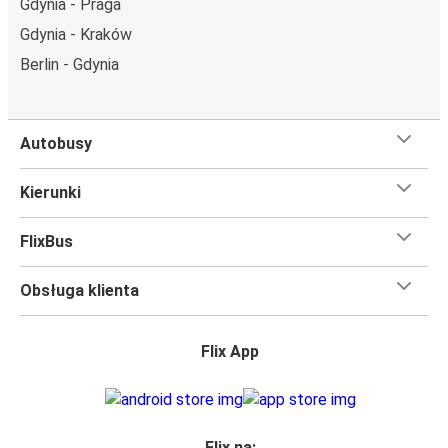
Gdynia - Praga
miejsce obok.
Gdynia - Kraków
Wystarczy zarezerwować je online w naszej
aplikacji
FlixBusa
podczas zakupu biletu, korzystając z jednej z
Berlin - Gdynia
dostępnych metod płatności.
Autobusy
Kierunki
FlixBus
Obsługa klienta
Flix App
Flix na: