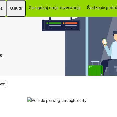
Zarządzaj moją rezerwacją
Śledzenie podr
óż
Usługi
e.
owe