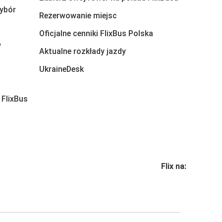
ybór
Rezerwowanie miejsc
Oficjalne cenniki FlixBus Polska
w
Aktualne rozkłady jazdy
UkraineDesk
 FlixBus
Flix na: