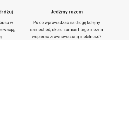
dróżuj
Jedźmy razem
obusu w
Po co wprowadzać na drogę kolejny
zerwacją,
samochód, skoro zamiast tego można
ą.
wspierać zrównoważoną mobilność?