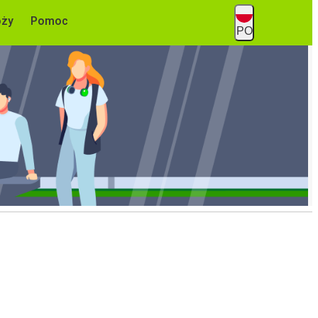
óży
Pomoc
PO