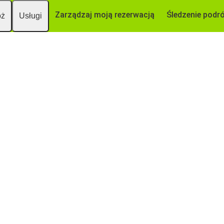
Zarządzaj moją rezerwacją
Śledzenie podr
óż
Usługi