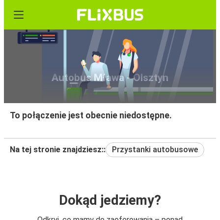
Autobus Mława - Olsztyn
To połączenie jest obecnie niedostępne.
Na tej stronie znajdziesz::
Przystanki autobusowe
Dokąd jedziemy?
Odkryj, co mamy do zaoferowania – ponad