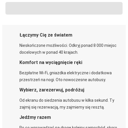
Łączymy Cię ze światem
Nieskończone możliwości. Odkryj ponad 8 000 miejsc
docelowych w ponad 40 krajach.
Komfort na wyciągnięcie ręki
Bezpłatne Wi-Fi, gniazdka elektryczne i dodatkowa
przestrzeń na nogi. Oto nowoczesne autobusy.
Wybierz, zarezerwuj, podróżuj
Od ekranu do siedzenia autobusu w kilka sekund. Ty
zajmij się rezerwacją, my zajmiemy się resztą.
Jedźmy razem
Po co wprowadzać na drogę kolejny samochód, skoro