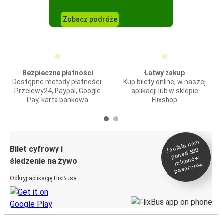
Zobacz podróże
Bezpieczne płatności
Łatwy zakup
Dostępne metody płatności:
Kup bilety online, w naszej
Przelewy24, Paypal, Google
aplikacji lub w sklepie
Pay, karta bankowa
Flixshop
Zaufało na
m
milionó
pasażeró
Bilet cyfrowy i
ponad 500
w
śledzenie na żywo
w
Odkryj aplikację FlixBusa