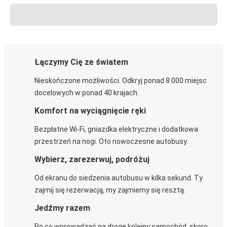
Łączymy Cię ze światem
Nieskończone możliwości. Odkryj ponad 8 000 miejsc
docelowych w ponad 40 krajach.
Komfort na wyciągnięcie ręki
Bezpłatne Wi-Fi, gniazdka elektryczne i dodatkowa
przestrzeń na nogi. Oto nowoczesne autobusy.
Wybierz, zarezerwuj, podróżuj
Od ekranu do siedzenia autobusu w kilka sekund. Ty
zajmij się rezerwacją, my zajmiemy się resztą.
Jedźmy razem
Po co wprowadzać na drogę kolejny samochód, skoro