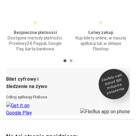
Bezpieczne płatności
Łatwy zakup
Dostępne metody płatności:
Kup bilety online, w naszej
Przelewy24, Paypal, Google
aplikacji lub w sklepie
Pay, karta bankowa
Flixshop
Zaufało na
m
milionó
pasażeró
Bilet cyfrowy i
ponad 500
w
śledzenie na żywo
w
Odkryj aplikację FlixBusa