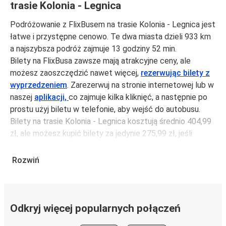
trasie Kolonia - Legnica
Podróżowanie z FlixBusem na trasie Kolonia - Legnica jest
łatwe i przystępne cenowo. Te dwa miasta dzieli 933 km
a najszybsza podróż zajmuje 13 godziny 52 min.
Bilety na FlixBusa zawsze mają atrakcyjne ceny, ale
możesz zaoszczędzić nawet więcej,
rezerwując bilety z
wyprzedzeniem
. Zarezerwuj na stronie internetowej lub w
naszej
aplikacji,
co zajmuje kilka kliknięć, a następnie po
prostu użyj biletu w telefonie, aby wejść do autobusu.
Bilety na trasie Kolonia - Legnica kosztują średnio 404,99
zł, ale możesz kupić bilety za jedynie 275,99 zł, jeśli
zarezerwujesz z wyprzedzeniem lub w dni robocze,
unikając weekendów i świąt. Aby podróżować szybko,
Rozwiń
łatwo i zadbać o zmniejszanie śladu węglowego, podróżuj
z FlixBusem.
Podróż na trasie Kolonia - Legnica
Odkryj więcej popularnych połączeń
Trasa Kolonia - Legnica jest łatwa i wygodna z FlixBusem,