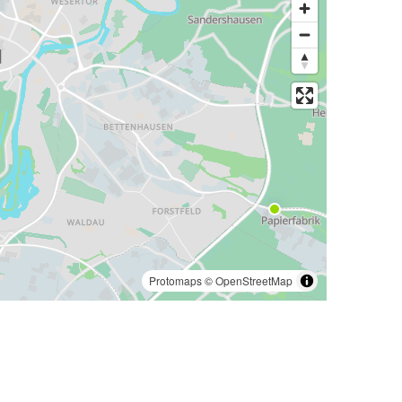
Protomaps
©
OpenStreetMap