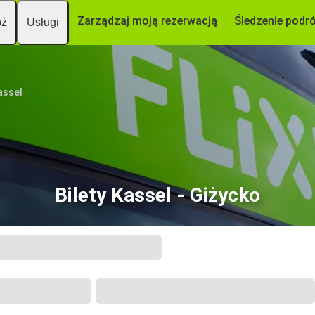
Zarządzaj moją rezerwacją
Śledzenie podr
óż
Usługi
assel
Bilety Kassel - Giżycko