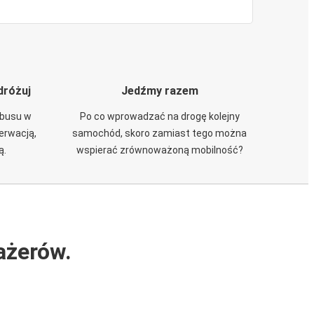
dróżuj
Jedźmy razem
obusu w
Po co wprowadzać na drogę kolejny
zerwacją,
samochód, skoro zamiast tego można
ą.
wspierać zrównoważoną mobilność?
ażerów.