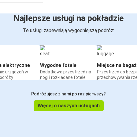
Najlepsze usługi na pokładzie
Te usługi zapewniają wygodniejszą podróż:
a elektryczne
Wygodne fotele
Miejsce na bagaż
ie urządzeń w
Dodatkowa przestrzeń na
Przestrzeń do bezp
podróży
nogi i rozkładane fotele
przechowywania rz
Podróżujesz z nami po raz pierwszy?
Więcej o naszych usługach