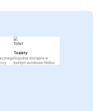
Toalety
iecznego
Dogodnie dostępne w
eczy
każdym autobusie FlixBus