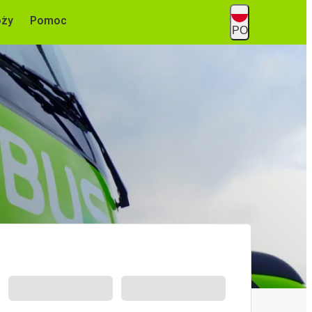
óży
Pomoc
PO