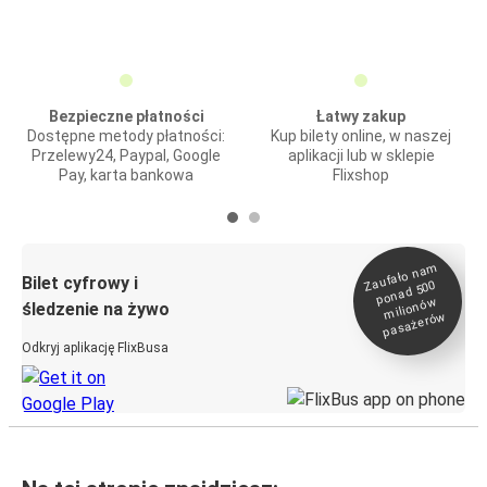
Bezpieczne płatności
Łatwy zakup
Dostępne metody płatności:
Kup bilety online, w naszej
Przelewy24, Paypal, Google
aplikacji lub w sklepie
Pay, karta bankowa
Flixshop
Zaufało na
m
milionó
pasażeró
Bilet cyfrowy i
ponad 500
w
śledzenie na żywo
w
Odkryj aplikację FlixBusa