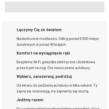
Łączymy Cię ze światem
Nieskończone możliwości. Odkryj ponad 8 000 miejsc
docelowych w ponad 40 krajach.
Komfort na wyciągnięcie ręki
Bezpłatne Wi-Fi, gniazdka elektryczne i dodatkowa
przestrzeń na nogi. Oto nowoczesne autobusy.
Wybierz, zarezerwuj, podróżuj
Od ekranu do siedzenia autobusu w kilka sekund. Ty
zajmij się rezerwacją, my zajmiemy się resztą.
Jedźmy razem
Po co wprowadzać na drogę kolejny samochód, skoro