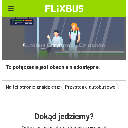
Autobus Grzybowo - Człuchów
To połączenie jest obecnie niedostępne.
Na tej stronie znajdziesz::
Przystanki autobusowe
Dokąd jedziemy?
Odkryj, co mamy do zaoferowania – ponad