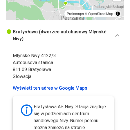
Protomaps
©
OpenStreetMap
Bratysława (dworzec autobusowy Mlynské
Nivy)
Mlynské Nivy 4122/3
Autobusová stanica
811 09 Bratysława
Słowacja
Wyświetl ten adres w Google Maps
Bratysława AS Nivy: Stacja znajduje
się w podziemiach centrum
handlowego Nivy. Numer peronu
można znaleźć na stronie