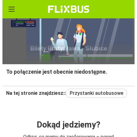
Bilety Bratysława - Słubice
To połączenie jest obecnie niedostępne.
Na tej stronie znajdziesz::
Przystanki autobusowe
Dokąd jedziemy?
Odkryj, co mamy do zaoferowania – ponad