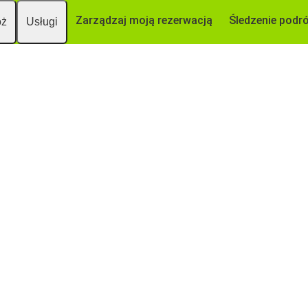
Zarządzaj moją rezerwacją
Śledzenie podr
óż
Usługi