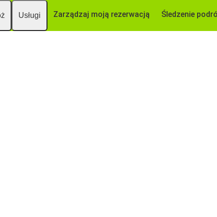
Zarządzaj moją rezerwacją
Śledzenie podr
óż
Usługi