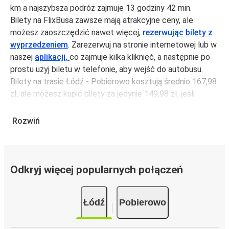
km a najszybsza podróż zajmuje 13 godziny 42 min.
Bilety na FlixBusa zawsze mają atrakcyjne ceny, ale
możesz zaoszczędzić nawet więcej,
rezerwując bilety z
wyprzedzeniem
. Zarezerwuj na stronie internetowej lub w
naszej
aplikacji,
co zajmuje kilka kliknięć, a następnie po
prostu użyj biletu w telefonie, aby wejść do autobusu.
Bilety na trasie Łódź - Pobierowo kosztują średnio 167,98
zł, ale możesz kupić bilety za jedynie 149,98 zł, jeśli
zarezerwujesz z wyprzedzeniem lub w dni robocze,
unikając weekendów i świąt. Aby podróżować szybko,
Rozwiń
łatwo i zadbać o zmniejszanie śladu węglowego, podróżuj
z FlixBusem.
Podróż na trasie Łódź - Pobierowo
Odkryj więcej popularnych połączeń
Trasa Łódź - Pobierowo jest łatwa i wygodna z FlixBusem.
i może zająć
jedynie 13 godziny 42 min
.
Łódź
Pobierowo
Podróż autobusem
ma mniejszy wpływ na środowisko
niż podróż samochodem czy samolotem. Stale pracujemy
nad tym, by jeszcze bardziej zmniejszać ślad węglowy,