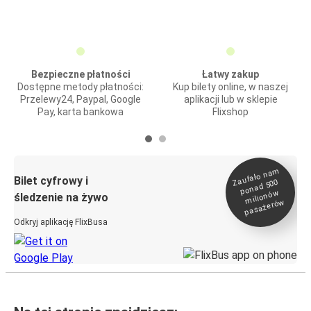
Bezpieczne płatności
Łatwy zakup
Dostępne metody płatności:
Kup bilety online, w naszej
Przelewy24, Paypal, Google
aplikacji lub w sklepie
Pay, karta bankowa
Flixshop
Zaufało na
m
milionó
pasażeró
Bilet cyfrowy i
ponad 500
w
śledzenie na żywo
w
Odkryj aplikację FlixBusa