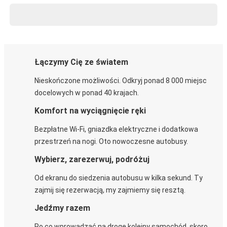
Łączymy Cię ze światem
Nieskończone możliwości. Odkryj ponad 8 000 miejsc
docelowych w ponad 40 krajach.
Komfort na wyciągnięcie ręki
Bezpłatne Wi-Fi, gniazdka elektryczne i dodatkowa
przestrzeń na nogi. Oto nowoczesne autobusy.
Wybierz, zarezerwuj, podróżuj
Od ekranu do siedzenia autobusu w kilka sekund. Ty
zajmij się rezerwacją, my zajmiemy się resztą.
Jedźmy razem
Po co wprowadzać na drogę kolejny samochód, skoro