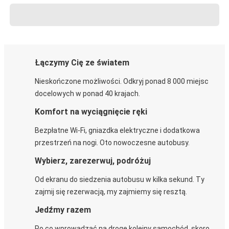
Łączymy Cię ze światem
Nieskończone możliwości. Odkryj ponad 8 000 miejsc
docelowych w ponad 40 krajach.
Komfort na wyciągnięcie ręki
Bezpłatne Wi-Fi, gniazdka elektryczne i dodatkowa
przestrzeń na nogi. Oto nowoczesne autobusy.
Wybierz, zarezerwuj, podróżuj
Od ekranu do siedzenia autobusu w kilka sekund. Ty
zajmij się rezerwacją, my zajmiemy się resztą.
Jedźmy razem
Po co wprowadzać na drogę kolejny samochód, skoro