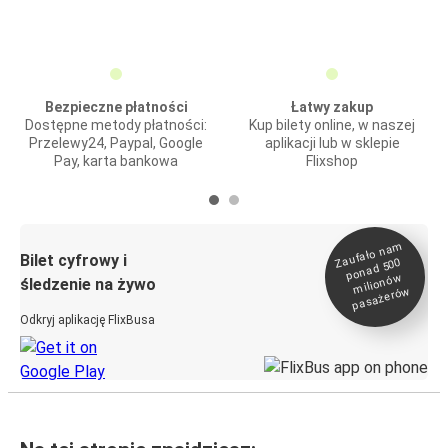
Bezpieczne płatności
Łatwy zakup
Dostępne metody płatności:
Kup bilety online, w naszej
Przelewy24, Paypal, Google
aplikacji lub w sklepie
Pay, karta bankowa
Flixshop
Zaufało na
m
milionó
pasażeró
Bilet cyfrowy i
ponad 500
w
śledzenie na żywo
w
Odkryj aplikację FlixBusa