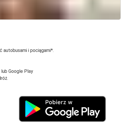
ać autobusami i pociągami*.
e lub Google Play
dróż.