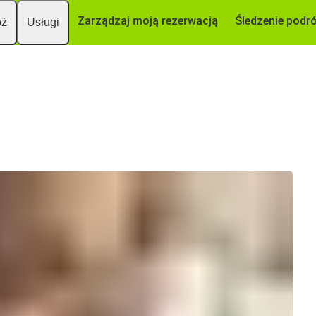
Zarządzaj moją rezerwacją
Śledzenie podr
óż
Usługi